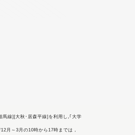
[相馬線][大秋･居森平線]を利用し,｢大学
び12月～3月の10時から17時までは，