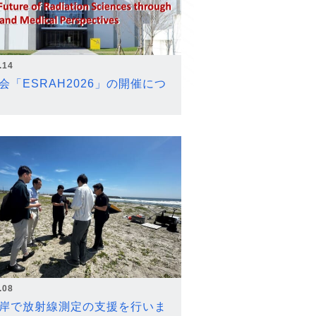
.14
会「ESRAH2026」の開催につ
.08
岸で放射線測定の支援を行いま