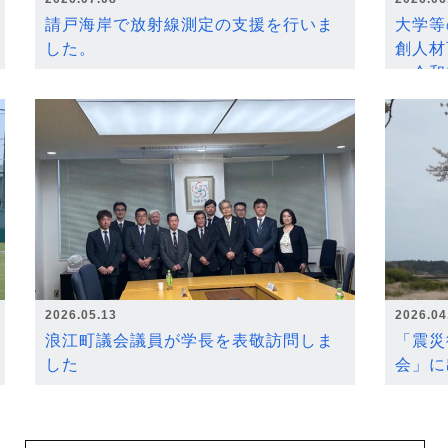
請戸海岸で放射線測定の支援を行いま
大学等
した。
創人材
～令和
2026.05.13
2026.04
浪江町議会議員が学長を表敬訪問しま
「震災
した
会」に