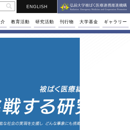
ENGLISH
紹介
教育活動
研究活動
刊行物
大学基金
ギャラリー