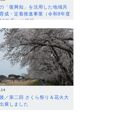
の「復興知」を活用した地域共
育成・定着推進事業（令和8年度
12年度）に採択
.14
後／第二回 さくら祭り＆花火大
出展しました