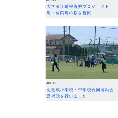
弘前大学浪江町桜復興プロジェクト
浪江町・富岡町の桜を視察
2026.05.19
なみえ創成小学校・中学校合同運動会
の運営補助を行いました