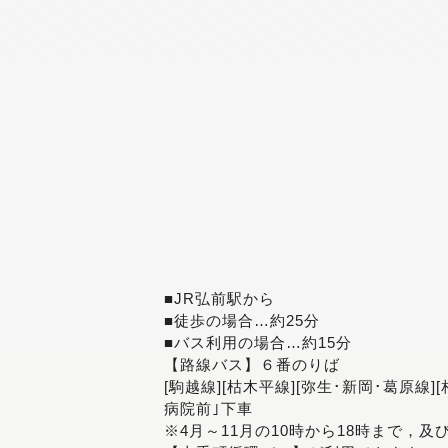
■JR弘前駅から
■徒歩の場合…約25分
■バス利用の場合…約15分
【路線バス】６番のりば
[駒越線][枯木平線][弥生･新岡･葛原線]
病院前｣下車
※4月～11月の10時から18時まで，及