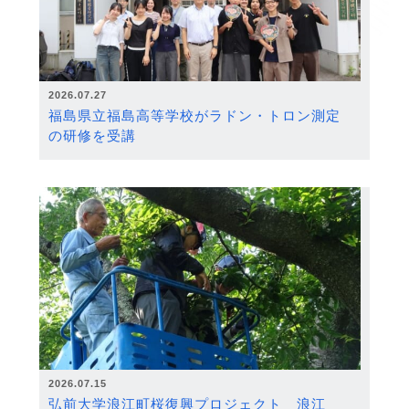
2026.07.27
福島県立福島高等学校がラドン・トロン測定
の研修を受講
2026.07.15
弘前大学浪江町桜復興プロジェクト 浪江