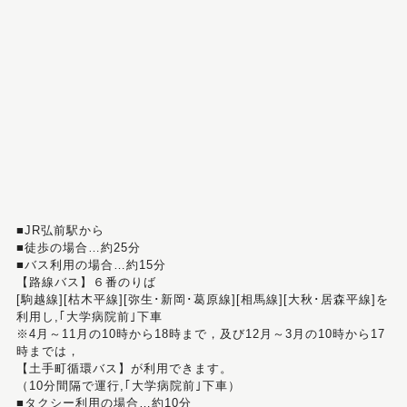
■JR弘前駅から
■徒歩の場合…約25分
■バス利用の場合…約15分
【路線バス】６番のりば
[駒越線][枯木平線][弥生･新岡･葛原線][相馬線][大秋･居森平線]を
利用し,｢大学病院前｣下車
※4月～11月の10時から18時まで，及び12月～3月の10時から17
時までは，
【土手町循環バス】が利用できます。
（10分間隔で運行,｢大学病院前｣下車）
■タクシー利用の場合…約10分