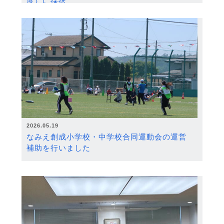
度）に採択
2026.05.19
なみえ創成小学校・中学校合同運動会の運営
補助を行いました