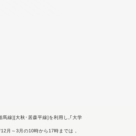
[相馬線][大秋･居森平線]を利用し,｢大学
び12月～3月の10時から17時までは，