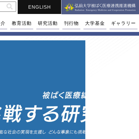
ENGLISH
紹介
教育活動
研究活動
刊行物
大学基金
ギャラリー