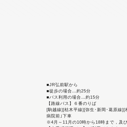
■JR弘前駅から
■徒歩の場合…約25分
■バス利用の場合…約15分
【路線バス】６番のりば
[駒越線][枯木平線][弥生･新岡･葛原線]
病院前｣下車
※4月～11月の10時から18時まで，及