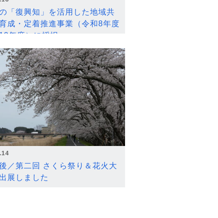
の「復興知」を活用した地域共
育成・定着推進事業（令和8年度
12年度）に採択
.14
後／第二回 さくら祭り＆花火大
出展しました