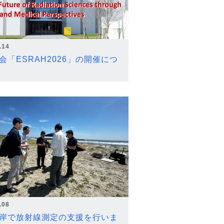
.14
会「ESRAH2026」の開催につ
.08
岸で放射線測定の支援を行いま