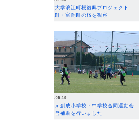
弘前大学浪江町桜復興プロジェクト
浪江町・富岡町の桜を視察
2026.05.19
なみえ創成小学校・中学校合同運動会
の運営補助を行いました