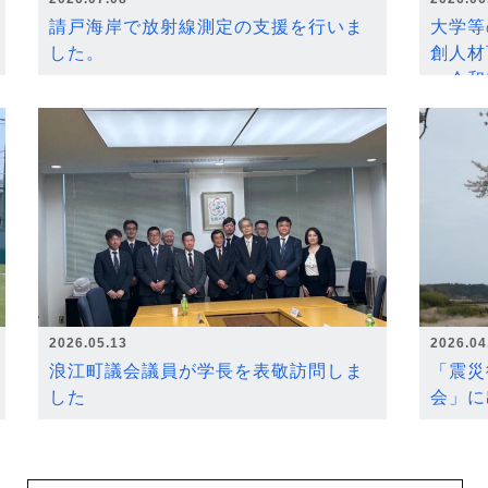
請戸海岸で放射線測定の支援を行いま
大学等
した。
創人材
～令和
2026.05.13
2026.04
浪江町議会議員が学長を表敬訪問しま
「震災
した
会」に