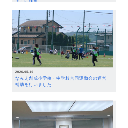
度）に採択
2026.05.19
なみえ創成小学校・中学校合同運動会の運営
補助を行いました