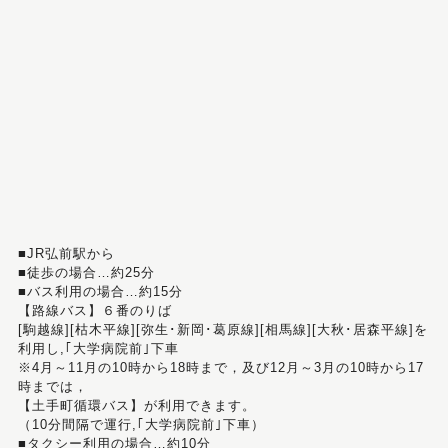
■JR弘前駅から
■徒歩の場合…約25分
■バス利用の場合…約15分
【路線バス】６番のりば
[駒越線][枯木平線][弥生･新岡･葛原線][相馬線][大秋･居森平線]を
利用し,｢大学病院前｣下車
※4月～11月の10時から18時まで，及び12月～3月の10時から17
時までは，
【土手町循環バス】が利用できます。
（10分間隔で運行,｢大学病院前｣下車）
■タクシー利用の場合…約10分