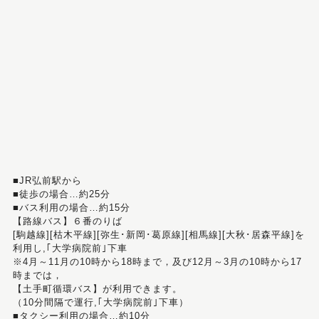
■JR弘前駅から
■徒歩の場合…約25分
■バス利用の場合…約15分
【路線バス】６番のりば
[駒越線][枯木平線][弥生･新岡･葛原線][相馬線][大秋･居森平線]を
利用し,｢大学病院前｣下車
※4月～11月の10時から18時まで，及び12月～3月の10時から17
時までは，
【土手町循環バス】が利用できます。
（10分間隔で運行,｢大学病院前｣下車）
■タクシー利用の場合…約10分