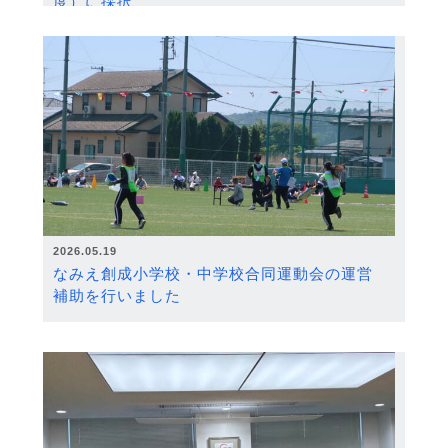
度）に採択
2026.05.19
なみえ創成小学校・中学校合同運動会の運営
補助を行いました