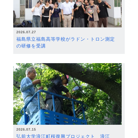
2026.07.27
福島県立福島高等学校がラドン・トロン測定
の研修を受講
2026.07.15
弘前大学浪江町桜復興プロジェクト 浪江