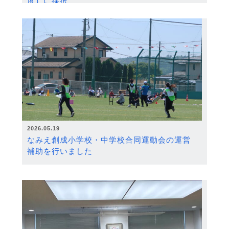
度）に採択
2026.05.19
なみえ創成小学校・中学校合同運動会の運営
補助を行いました