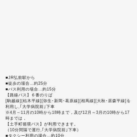
■JR弘前駅から
■徒歩の場合…約25分
■バス利用の場合…約15分
【路線バス】６番のりば
[駒越線][枯木平線][弥生･新岡･葛原線][相馬線][大秋･居森平線]を
利用し,｢大学病院前｣下車
※4月～11月の10時から18時まで，及び12月～3月の10時から17
時までは，
【土手町循環バス】が利用できます。
（10分間隔で運行,｢大学病院前｣下車）
■タクシー利用の場合…約10分