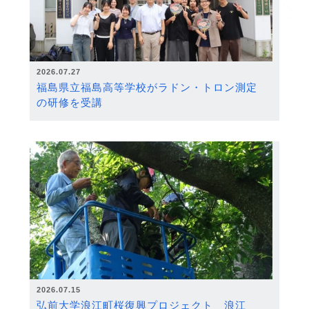
2026.07.27
福島県立福島高等学校がラドン・トロン測定
の研修を受講
2026.07.15
弘前大学浪江町桜復興プロジェクト 浪江