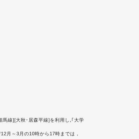
[相馬線][大秋･居森平線]を利用し,｢大学
び12月～3月の10時から17時までは，