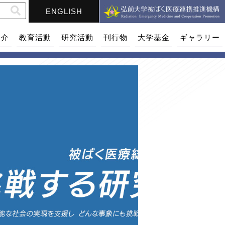
ENGLISH
紹介
教育活動
研究活動
刊行物
大学基金
ギャラリー