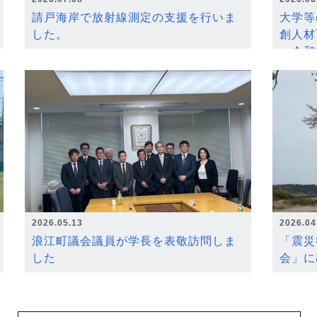
請戸海岸で放射線測定の支援を行いま
大学等
した。
創人材
～令和
2026.05.13
2026.04
浪江町議会議員が学長を表敬訪問しま
「震災
した
会」に