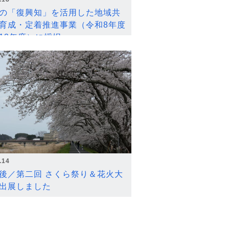
の「復興知」を活用した地域共
育成・定着推進事業（令和8年度
12年度）に採択
.14
後／第二回 さくら祭り＆花火大
出展しました