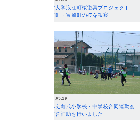
弘前大学浪江町桜復興プロジェクト
浪江町・富岡町の桜を視察
2026.05.19
なみえ創成小学校・中学校合同運動会
の運営補助を行いました