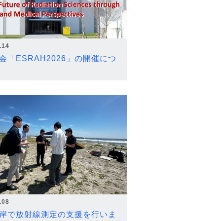
.14
会「ESRAH2026」の開催につ
.08
岸で放射線測定の支援を行いま