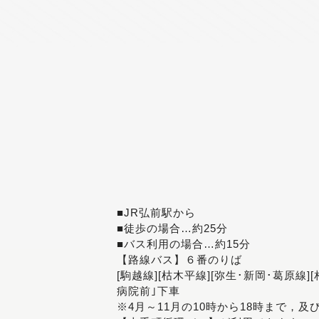
■JR弘前駅から
■徒歩の場合…約25分
■バス利用の場合…約15分
【路線バス】６番のりば
[駒越線][枯木平線][弥生･新岡･葛原線]
病院前｣下車
※4月～11月の10時から18時まで，及