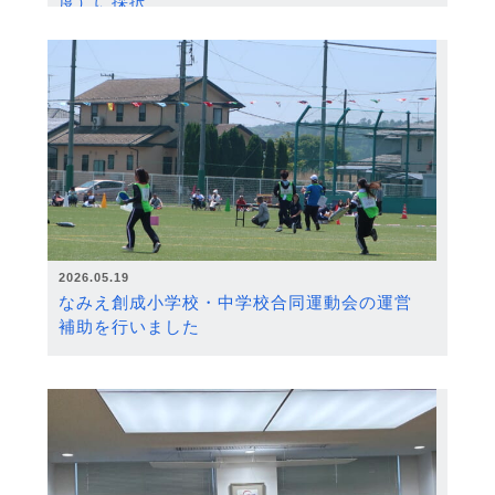
度）に採択
2026.05.19
なみえ創成小学校・中学校合同運動会の運営
補助を行いました