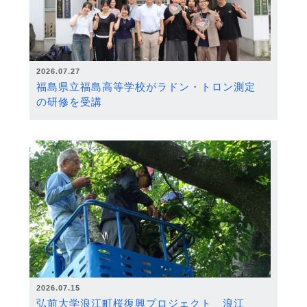
2026.07.27
福島県立福島高等学校がラドン・トロン測定
の研修を受講
2026.07.15
弘前大学浪江町桜復興プロジェクト 浪江