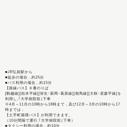
■JR弘前駅から
■徒歩の場合…約25分
■バス利用の場合…約15分
【路線バス】６番のりば
[駒越線][枯木平線][弥生･新岡･葛原線][相馬線][大秋･居森平線]を
利用し,｢大学病院前｣下車
※4月～11月の10時から18時まで，及び12月～3月の10時から17
時までは，
【土手町循環バス】が利用できます。
（10分間隔で運行,｢大学病院前｣下車）
■タクシー利用の場合…約10分