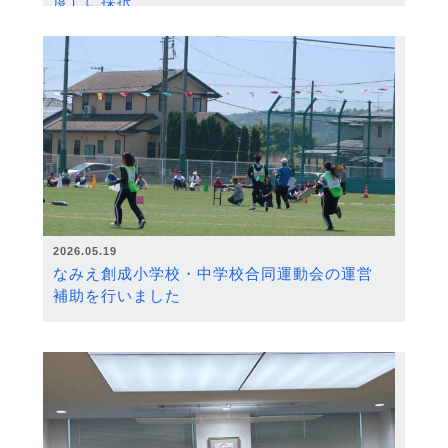
度）に採択
2026.05.19
なみえ創成小学校・中学校合同運動会の運営
補助を行いました