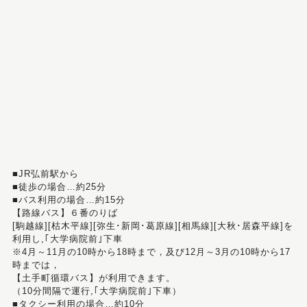
■JR弘前駅から
■徒歩の場合…約25分
■バス利用の場合…約15分
【路線バス】６番のりば
[駒越線][枯木平線][弥生･新岡･葛原線][相馬線][大秋･居森平線]を
利用し,｢大学病院前｣下車
※4月～11月の10時から18時まで，及び12月～3月の10時から17
時までは，
【土手町循環バス】が利用できます。
（10分間隔で運行,｢大学病院前｣下車）
■タクシー利用の場合…約10分