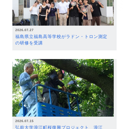
2026.07.27
福島県立福島高等学校がラドン・トロン測定
の研修を受講
2026.07.15
弘前大学浪江町桜復興プロジェクト 浪江