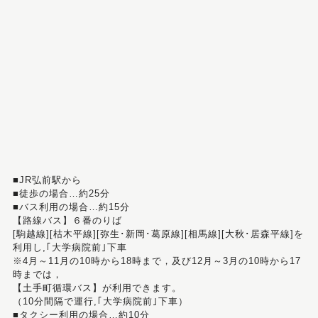
■JR弘前駅から
■徒歩の場合…約25分
■バス利用の場合…約15分
【路線バス】６番のりば
[駒越線][枯木平線][弥生･新岡･葛原線][相馬線][大秋･居森平線]を
利用し,｢大学病院前｣下車
※4月～11月の10時から18時まで，及び12月～3月の10時から17
時までは，
【土手町循環バス】が利用できます。
（10分間隔で運行,｢大学病院前｣下車）
■タクシー利用の場合…約10分