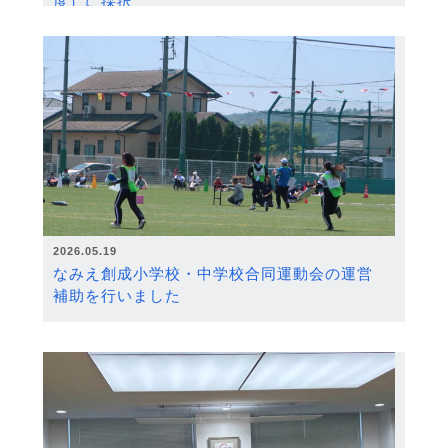
度）に採択
2026.05.19
なみえ創成小学校・中学校合同運動会の運営
補助を行いました