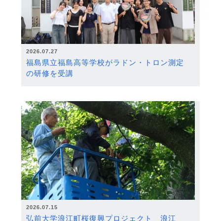
2026.07.27
福島県立福島高等学校がラドン・トロン測定
の研修を受講
2026.07.15
弘前大学浪江町桜復興プロジェクト 浪江