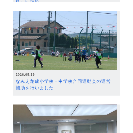
度）に採択
2026.05.19
なみえ創成小学校・中学校合同運動会の運営
補助を行いました