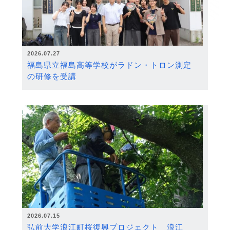
2026.07.27
福島県立福島高等学校がラドン・トロン測定
の研修を受講
2026.07.15
弘前大学浪江町桜復興プロジェクト 浪江