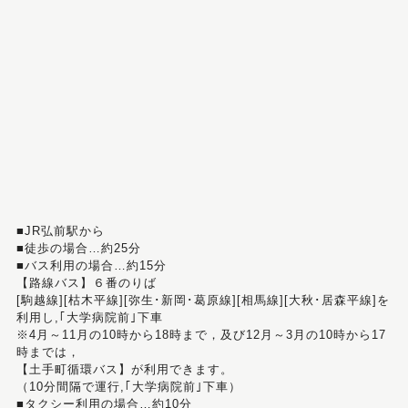
■JR弘前駅から
■徒歩の場合…約25分
■バス利用の場合…約15分
【路線バス】６番のりば
[駒越線][枯木平線][弥生･新岡･葛原線][相馬線][大秋･居森平線]を
利用し,｢大学病院前｣下車
※4月～11月の10時から18時まで，及び12月～3月の10時から17
時までは，
【土手町循環バス】が利用できます。
（10分間隔で運行,｢大学病院前｣下車）
■タクシー利用の場合…約10分