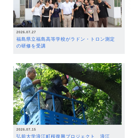
2026.07.27
福島県立福島高等学校がラドン・トロン測定
の研修を受講
2026.07.15
弘前大学浪江町桜復興プロジェクト 浪江