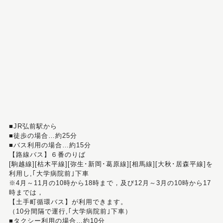
■JR弘前駅から
■徒歩の場合…約25分
■バス利用の場合…約15分
【路線バス】６番のりば
[駒越線][枯木平線][弥生･新岡･葛原線][相馬線][大秋･居森平線]を
利用し,｢大学病院前｣下車
※4月～11月の10時から18時まで，及び12月～3月の10時から17
時までは，
【土手町循環バス】が利用できます。
（10分間隔で運行,｢大学病院前｣下車）
■タクシー利用の場合…約10分