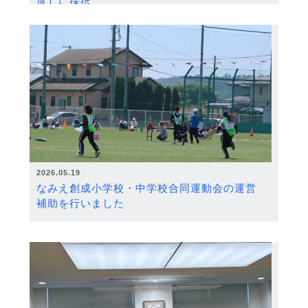
度）に採択
2026.05.19
なみえ創成小学校・中学校合同運動会の運営
補助を行いました