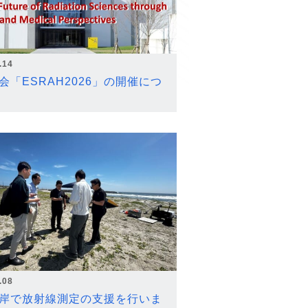
.14
会「ESRAH2026」の開催につ
.08
岸で放射線測定の支援を行いま