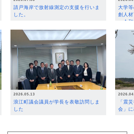
請戸海岸で放射線測定の支援を行いま
大学等
した。
創人材
～令和
2026.05.13
2026.04
浪江町議会議員が学長を表敬訪問しま
「震災
した
会」に