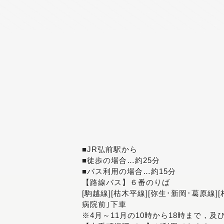
■JR弘前駅から
■徒歩の場合…約25分
■バス利用の場合…約15分
【路線バス】６番のりば
[駒越線][枯木平線][弥生･新岡･葛原線]
病院前｣下車
※4月～11月の10時から18時まで，及