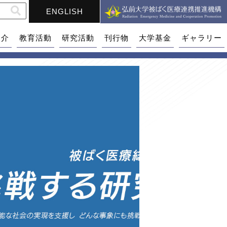
ENGLISH
紹介
教育活動
研究活動
刊行物
大学基金
ギャラリー