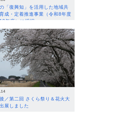
の「復興知」を活用した地域共
育成・定着推進事業（令和8年度
12年度）に採択
.14
後／第二回 さくら祭り＆花火大
出展しました