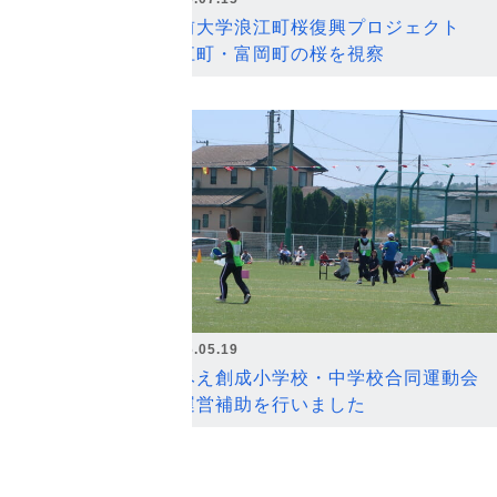
弘前大学浪江町桜復興プロジェクト
浪江町・富岡町の桜を視察
2026.05.19
なみえ創成小学校・中学校合同運動会
の運営補助を行いました