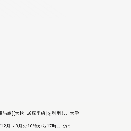
[相馬線][大秋･居森平線]を利用し,｢大学
び12月～3月の10時から17時までは，