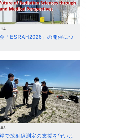
.14
会「ESRAH2026」の開催につ
.08
岸で放射線測定の支援を行いま