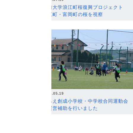
弘前大学浪江町桜復興プロジェクト
浪江町・富岡町の桜を視察
2026.05.19
なみえ創成小学校・中学校合同運動会
の運営補助を行いました