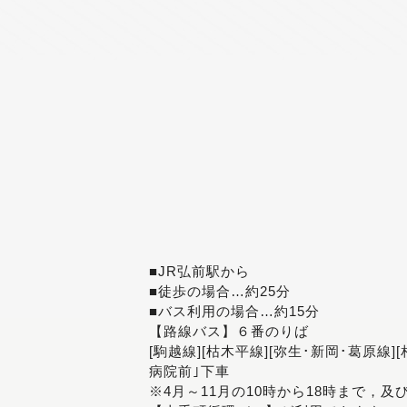
■JR弘前駅から
■徒歩の場合…約25分
■バス利用の場合…約15分
【路線バス】６番のりば
[駒越線][枯木平線][弥生･新岡･葛原線]
病院前｣下車
※4月～11月の10時から18時まで，及