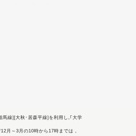
[相馬線][大秋･居森平線]を利用し,｢大学
び12月～3月の10時から17時までは，