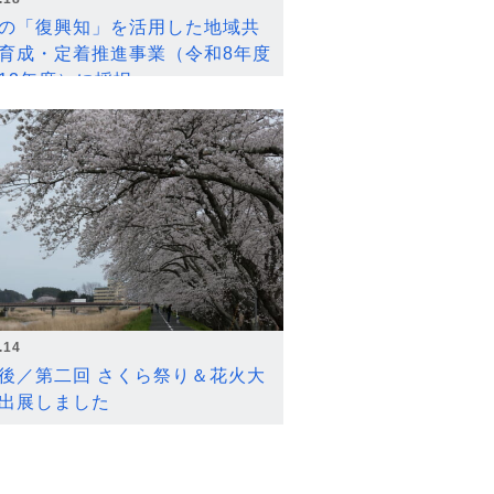
の「復興知」を活用した地域共
育成・定着推進事業（令和8年度
12年度）に採択
.14
後／第二回 さくら祭り＆花火大
出展しました