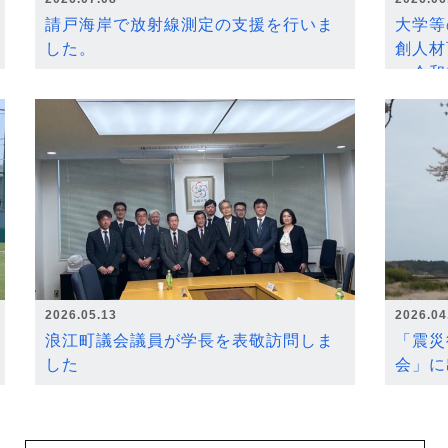
請戸海岸で放射線測定の支援を行いま
大学等
した。
創人材
～令和
2026.05.13
2026.04
浪江町議会議員が学長を表敬訪問しま
「震災
した
会」に