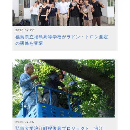
2026.07.27
福島県立福島高等学校がラドン・トロン測定
の研修を受講
2026.07.15
弘前大学浪江町桜復興プロジェクト 浪江