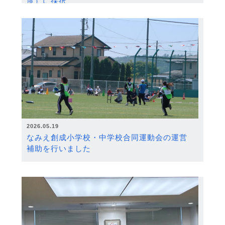
度）に採択
2026.05.19
なみえ創成小学校・中学校合同運動会の運営
補助を行いました