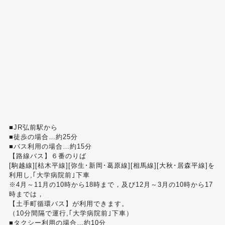
■JR弘前駅から
■徒歩の場合…約25分
■バス利用の場合…約15分
【路線バス】６番のりば
[駒越線][枯木平線][弥生･新岡･葛原線][相馬線][大秋･居森平線]を
利用し,｢大学病院前｣下車
※4月～11月の10時から18時まで，及び12月～3月の10時から17
時までは，
【土手町循環バス】が利用できます。
（10分間隔で運行,｢大学病院前｣下車）
■タクシー利用の場合…約10分