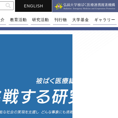
ENGLISH
紹介
教育活動
研究活動
刊行物
大学基金
ギャラリー