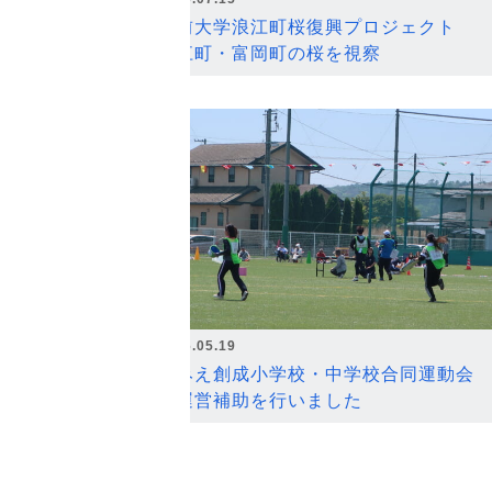
弘前大学浪江町桜復興プロジェクト
浪江町・富岡町の桜を視察
2026.05.19
なみえ創成小学校・中学校合同運動会
の運営補助を行いました