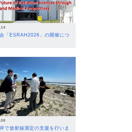
.14
会「ESRAH2026」の開催につ
.08
岸で放射線測定の支援を行いま