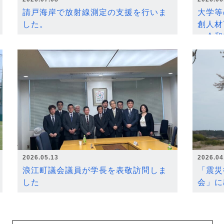
請戸海岸で放射線測定の支援を行いま
大学等
した。
創人材
～令和
2026.05.13
2026.04
浪江町議会議員が学長を表敬訪問しま
「震災
した
会」に