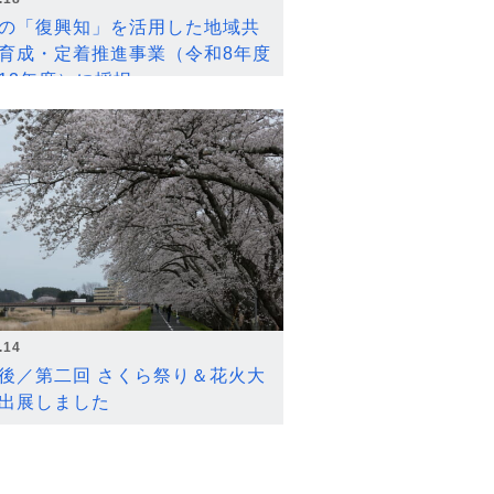
の「復興知」を活用した地域共
育成・定着推進事業（令和8年度
12年度）に採択
.14
後／第二回 さくら祭り＆花火大
出展しました