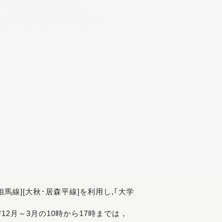
[相馬線][大秋･居森平線]を利用し,｢大学
び12月～3月の10時から17時までは，