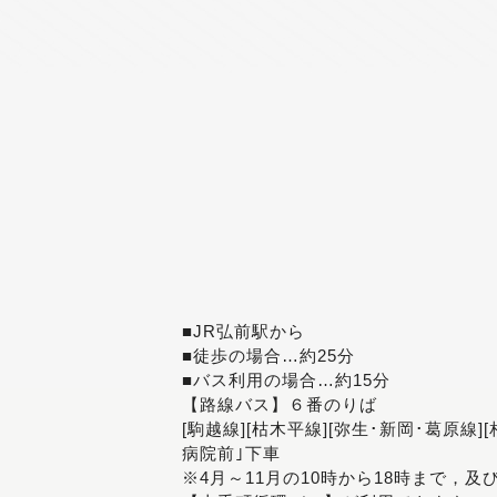
■JR弘前駅から
■徒歩の場合…約25分
■バス利用の場合…約15分
【路線バス】６番のりば
[駒越線][枯木平線][弥生･新岡･葛原線]
病院前｣下車
※4月～11月の10時から18時まで，及