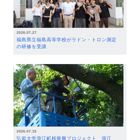
2026.07.27
福島県立福島高等学校がラドン・トロン測定
の研修を受講
2026.07.15
弘前大学浪江町桜復興プロジェクト 浪江