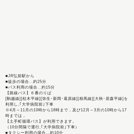
■JR弘前駅から
■徒歩の場合…約25分
■バス利用の場合…約15分
【路線バス】６番のりば
[駒越線][枯木平線][弥生･新岡･葛原線][相馬線][大秋･居森平線]を
利用し,｢大学病院前｣下車
※4月～11月の10時から18時まで，及び12月～3月の10時から17
時までは，
【土手町循環バス】が利用できます。
（10分間隔で運行,｢大学病院前｣下車）
■タクシー利用の場合…約10分