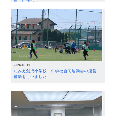
度）に採択
2026.05.19
なみえ創成小学校・中学校合同運動会の運営
補助を行いました