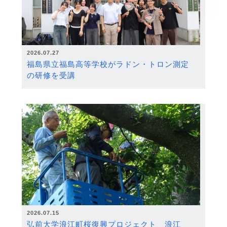
2026.07.27
福島県立福島高等学校がラドン・トロン測定
の研修を受講
2026.07.15
弘前大学浪江町桜復興プロジェクト 浪江