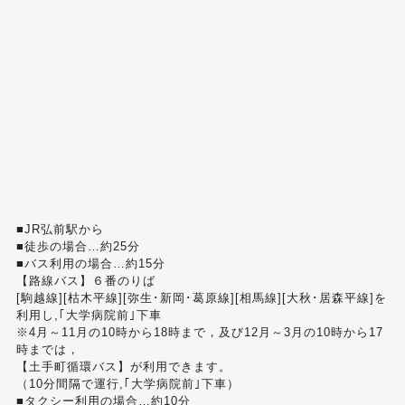
■JR弘前駅から
■徒歩の場合…約25分
■バス利用の場合…約15分
【路線バス】６番のりば
[駒越線][枯木平線][弥生･新岡･葛原線][相馬線][大秋･居森平線]を
利用し,｢大学病院前｣下車
※4月～11月の10時から18時まで，及び12月～3月の10時から17
時までは，
【土手町循環バス】が利用できます。
（10分間隔で運行,｢大学病院前｣下車）
■タクシー利用の場合…約10分