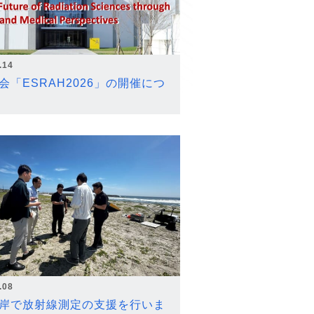
.14
会「ESRAH2026」の開催につ
.08
岸で放射線測定の支援を行いま