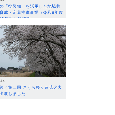
の「復興知」を活用した地域共
育成・定着推進事業（令和8年度
12年度）に採択
.14
後／第二回 さくら祭り＆花火大
出展しました