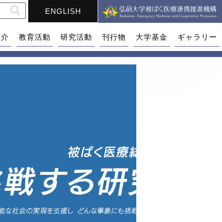
ENGLISH
紹介
教育活動
研究活動
刊行物
大学基金
ギャラリー