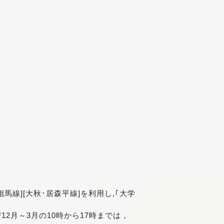
[相馬線][大秋･居森平線]を利用し,｢大学
び12月～3月の10時から17時までは，