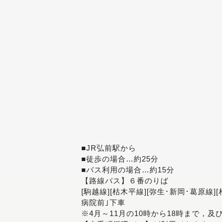
■JR弘前駅から
■徒歩の場合…約25分
■バス利用の場合…約15分
【路線バス】６番のりば
[駒越線][枯木平線][弥生･新岡･葛原線]
病院前｣下車
※4月～11月の10時から18時まで，及