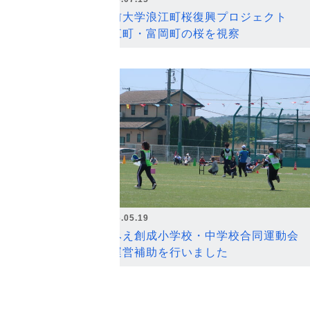
弘前大学浪江町桜復興プロジェクト
浪江町・富岡町の桜を視察
2026.05.19
なみえ創成小学校・中学校合同運動会
の運営補助を行いました