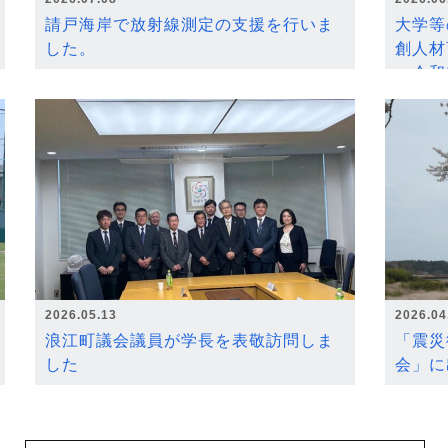
請戸海岸で放射線測定の支援を行いま
大学等
した。
創人材
～令和
2026.05.13
2026.04
浪江町議会議員が学長を表敬訪問しま
「震災
した
会」に