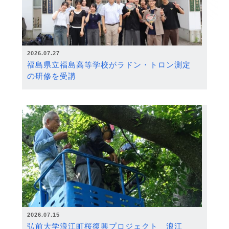
2026.07.27
福島県立福島高等学校がラドン・トロン測定
の研修を受講
2026.07.15
弘前大学浪江町桜復興プロジェクト 浪江