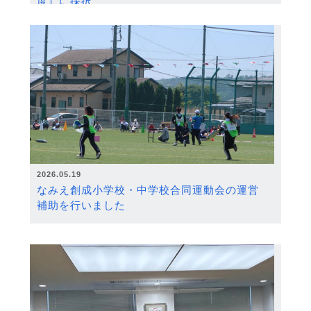
度）に採択
2026.05.19
なみえ創成小学校・中学校合同運動会の運営
補助を行いました