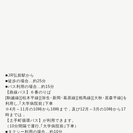
■JR弘前駅から
■徒歩の場合…約25分
■バス利用の場合…約15分
【路線バス】６番のりば
[駒越線][枯木平線][弥生･新岡･葛原線][相馬線][大秋･居森平線]を
利用し,｢大学病院前｣下車
※4月～11月の10時から18時まで，及び12月～3月の10時から17
時までは，
【土手町循環バス】が利用できます。
（10分間隔で運行,｢大学病院前｣下車）
■タクシー利用の場合…約10分