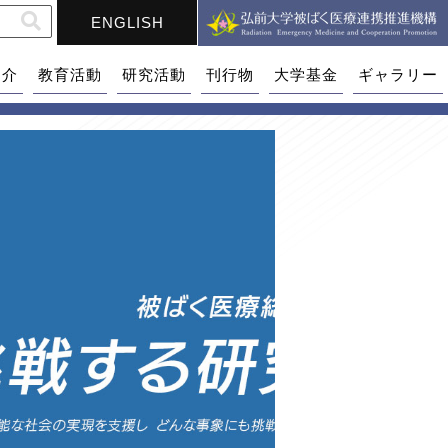
ENGLISH
紹介
教育活動
研究活動
刊行物
大学基金
ギャラリー