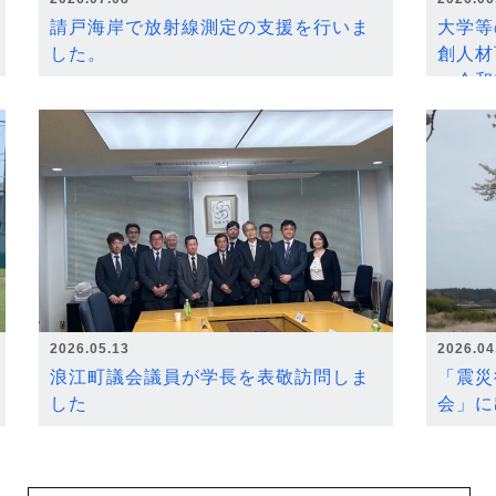
請戸海岸で放射線測定の支援を行いま
大学等
した。
創人材
～令和
2026.05.13
2026.04
浪江町議会議員が学長を表敬訪問しま
「震災
した
会」に