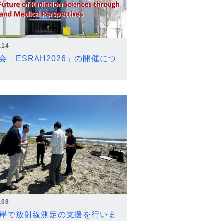
.14
会「ESRAH2026」の開催につ
.08
岸で放射線測定の支援を行いま