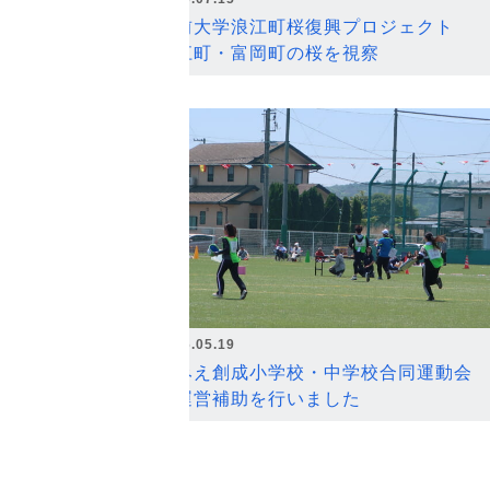
弘前大学浪江町桜復興プロジェクト
浪江町・富岡町の桜を視察
2026.05.19
なみえ創成小学校・中学校合同運動会
の運営補助を行いました