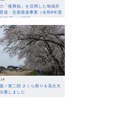
の「復興知」を活用した地域共
育成・定着推進事業（令和8年度
12年度）に採択
.14
後／第二回 さくら祭り＆花火大
出展しました