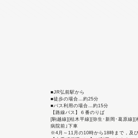
■JR弘前駅から
■徒歩の場合…約25分
■バス利用の場合…約15分
【路線バス】６番のりば
[駒越線][枯木平線][弥生･新岡･葛原線]
病院前｣下車
※4月～11月の10時から18時まで，及