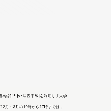
[相馬線][大秋･居森平線]を利用し,｢大学
び12月～3月の10時から17時までは，