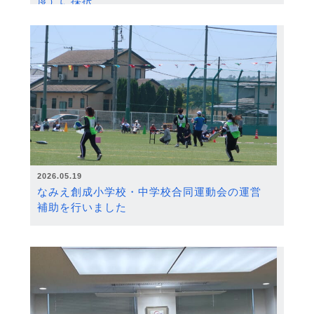
度）に採択
2026.05.19
なみえ創成小学校・中学校合同運動会の運営
補助を行いました