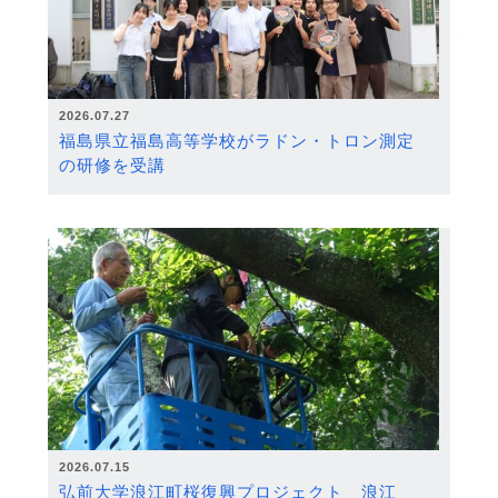
2026.07.27
福島県立福島高等学校がラドン・トロン測定
の研修を受講
2026.07.15
弘前大学浪江町桜復興プロジェクト 浪江