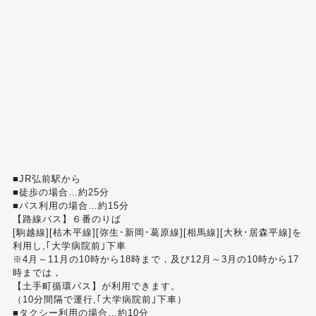
■JR弘前駅から
■徒歩の場合…約25分
■バス利用の場合…約15分
【路線バス】６番のりば
[駒越線][枯木平線][弥生･新岡･葛原線][相馬線][大秋･居森平線]を
利用し,｢大学病院前｣下車
※4月～11月の10時から18時まで，及び12月～3月の10時から17
時までは，
【土手町循環バス】が利用できます。
（10分間隔で運行,｢大学病院前｣下車）
■タクシー利用の場合…約10分