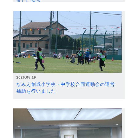
度）に採択
2026.05.19
なみえ創成小学校・中学校合同運動会の運営
補助を行いました