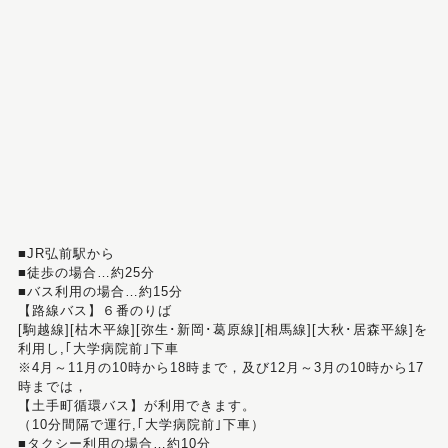
■JR弘前駅から
■徒歩の場合…約25分
■バス利用の場合…約15分
【路線バス】６番のりば
[駒越線][枯木平線][弥生･新岡･葛原線][相馬線][大秋･居森平線]を
利用し,｢大学病院前｣下車
※4月～11月の10時から18時まで，及び12月～3月の10時から17
時までは，
【土手町循環バス】が利用できます。
（10分間隔で運行,｢大学病院前｣下車）
■タクシー利用の場合…約10分