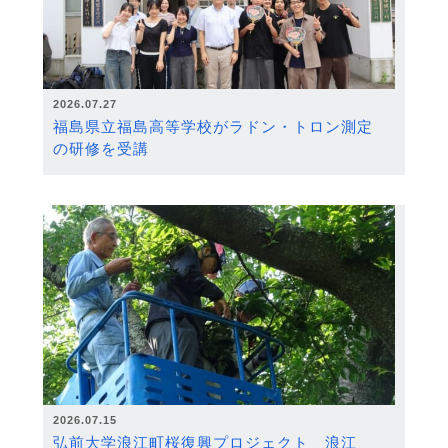
2026.07.27
福島県立福島高等学校がラドン・トロン測定
の研修を受講
2026.07.15
弘前大学浪江町桜復興プロジェクト 浪江