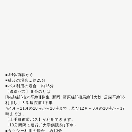
■JR弘前駅から
■徒歩の場合…約25分
■バス利用の場合…約15分
【路線バス】６番のりば
[駒越線][枯木平線][弥生･新岡･葛原線][相馬線][大秋･居森平線]を
利用し,｢大学病院前｣下車
※4月～11月の10時から18時まで，及び12月～3月の10時から17
時までは，
【土手町循環バス】が利用できます。
（10分間隔で運行,｢大学病院前｣下車）
■タクシー利用の場合…約10分