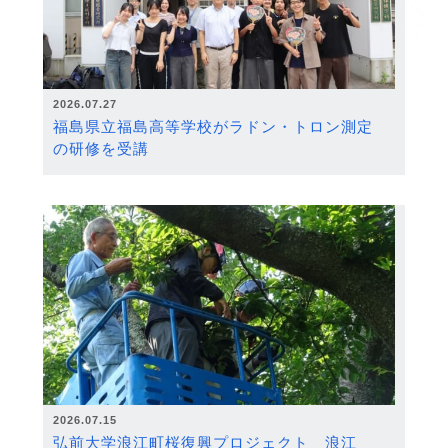
2026.07.27
福島県立福島高等学校がラドン・トロン測定
の研修を受講
2026.07.15
弘前大学浪江町桜復興プロジェクト 浪江