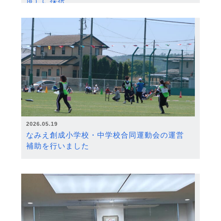
度）に採択
2026.05.19
なみえ創成小学校・中学校合同運動会の運営
補助を行いました