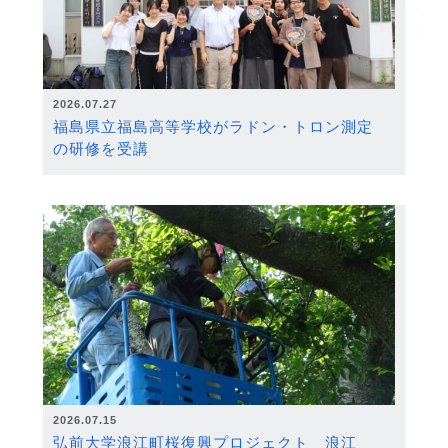
2026.07.27
福島県立福島高等学校がラドン・トロン測定
の研修を受講
2026.07.15
弘前大学浪江町桜復興プロジェクト 浪江