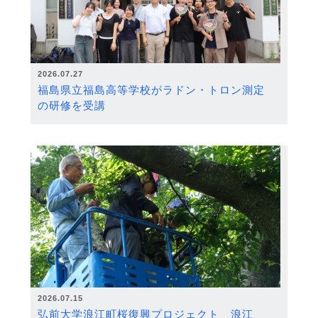
2026.07.27
福島県立福島高等学校がラドン・トロン測定
の研修を受講
2026.07.15
弘前大学浪江町桜復興プロジェクト 浪江