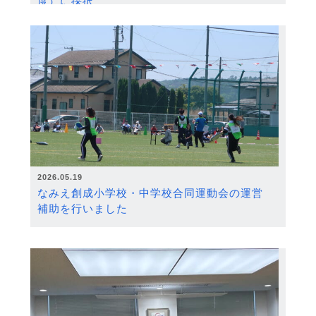
度）に採択
2026.05.19
なみえ創成小学校・中学校合同運動会の運営
補助を行いました