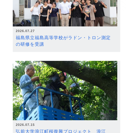
2026.07.27
福島県立福島高等学校がラドン・トロン測定
の研修を受講
2026.07.15
弘前大学浪江町桜復興プロジェクト 浪江