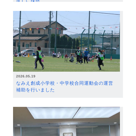
度）に採択
2026.05.19
なみえ創成小学校・中学校合同運動会の運営
補助を行いました