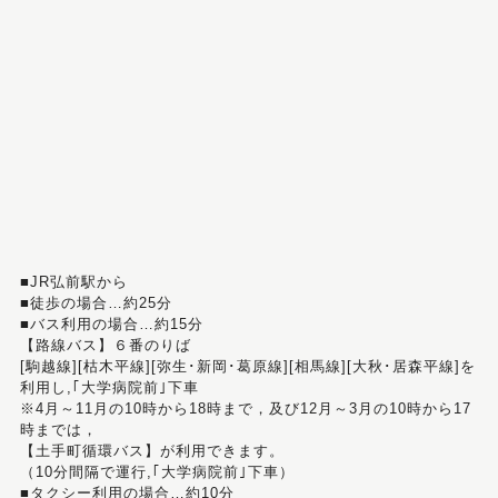
■JR弘前駅から
■徒歩の場合…約25分
■バス利用の場合…約15分
【路線バス】６番のりば
[駒越線][枯木平線][弥生･新岡･葛原線][相馬線][大秋･居森平線]を
利用し,｢大学病院前｣下車
※4月～11月の10時から18時まで，及び12月～3月の10時から17
時までは，
【土手町循環バス】が利用できます。
（10分間隔で運行,｢大学病院前｣下車）
■タクシー利用の場合…約10分