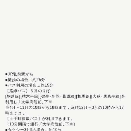
■JR弘前駅から
■徒歩の場合…約25分
■バス利用の場合…約15分
【路線バス】６番のりば
[駒越線][枯木平線][弥生･新岡･葛原線][相馬線][大秋･居森平線]を
利用し,｢大学病院前｣下車
※4月～11月の10時から18時まで，及び12月～3月の10時から17
時までは，
【土手町循環バス】が利用できます。
（10分間隔で運行,｢大学病院前｣下車）
■タクシー利用の場合…約10分