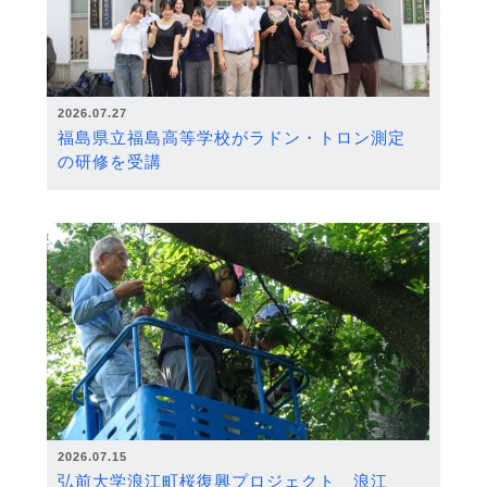
2026.07.27
福島県立福島高等学校がラドン・トロン測定
の研修を受講
2026.07.15
弘前大学浪江町桜復興プロジェクト 浪江