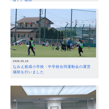
度）に採択
2026.05.19
なみえ創成小学校・中学校合同運動会の運営
補助を行いました