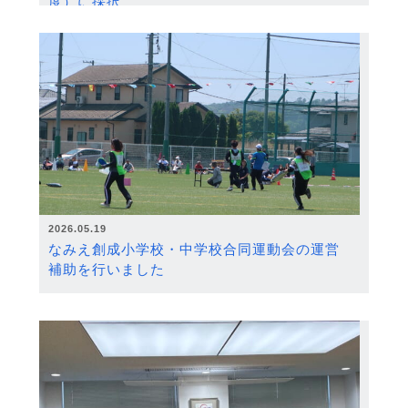
度）に採択
2026.05.19
なみえ創成小学校・中学校合同運動会の運営
補助を行いました