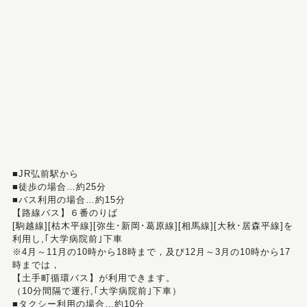
■JR弘前駅から
■徒歩の場合…約25分
■バス利用の場合…約15分
【路線バス】６番のりば
[駒越線][枯木平線][弥生･新岡･葛原線][相馬線][大秋･居森平線]を
利用し,｢大学病院前｣下車
※4月～11月の10時から18時まで，及び12月～3月の10時から17
時までは，
【土手町循環バス】が利用できます。
（10分間隔で運行,｢大学病院前｣下車）
■タクシー利用の場合…約10分