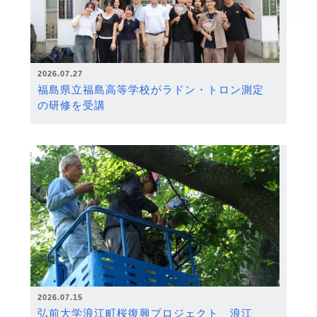
2026.07.27
福島県立福島高等学校がラドン・トロン測定
の研修を受講
2026.07.15
弘前大学浪江町桜復興プロジェクト 浪江