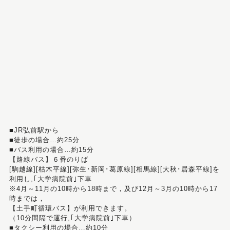
■JR弘前駅から
■徒歩の場合…約25分
■バス利用の場合…約15分
【路線バス】６番のりば
[駒越線][枯木平線][弥生･新岡･葛原線][相馬線][大秋･居森平線]を
利用し,｢大学病院前｣下車
※4月～11月の10時から18時まで，及び12月～3月の10時から17
時までは，
【土手町循環バス】が利用できます。
（10分間隔で運行,｢大学病院前｣下車）
■タクシー利用の場合…約10分