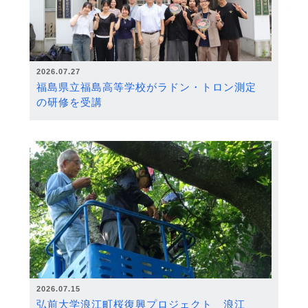
2026.07.27
福島県立福島高等学校がラドン・トロン測定
の研修を受講
2026.07.15
弘前大学浪江町桜復興プロジェクト 浪江