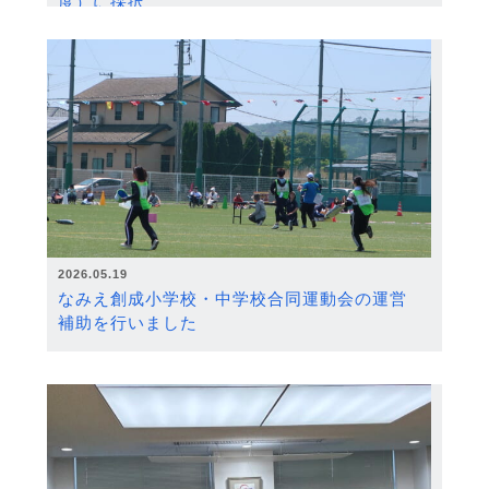
度）に採択
2026.05.19
なみえ創成小学校・中学校合同運動会の運営
補助を行いました