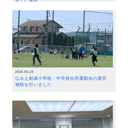
度）に採択
2026.05.19
なみえ創成小学校・中学校合同運動会の運営
補助を行いました