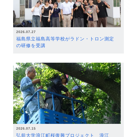
2026.07.27
福島県立福島高等学校がラドン・トロン測定
の研修を受講
2026.07.15
弘前大学浪江町桜復興プロジェクト 浪江