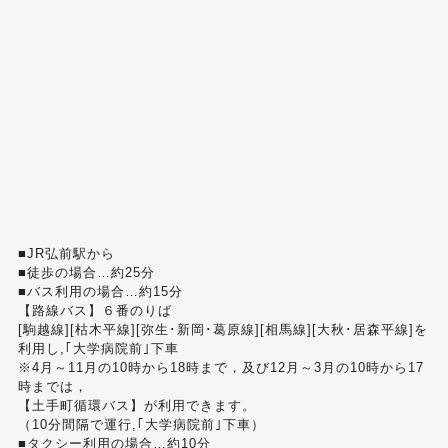
■JR弘前駅から
■徒歩の場合…約25分
■バス利用の場合…約15分
【路線バス】６番のりば
[駒越線][枯木平線][弥生･新岡･葛原線][相馬線][大秋･居森平線]を
利用し,｢大学病院前｣下車
※4月～11月の10時から18時まで，及び12月～3月の10時から17
時までは，
【土手町循環バス】が利用できます。
（10分間隔で運行,｢大学病院前｣下車）
■タクシー利用の場合…約10分