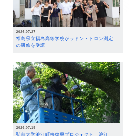
2026.07.27
福島県立福島高等学校がラドン・トロン測定
の研修を受講
2026.07.15
弘前大学浪江町桜復興プロジェクト 浪江