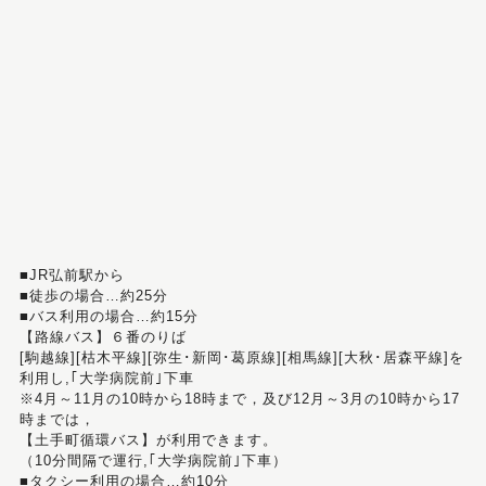
■JR弘前駅から
■徒歩の場合…約25分
■バス利用の場合…約15分
【路線バス】６番のりば
[駒越線][枯木平線][弥生･新岡･葛原線][相馬線][大秋･居森平線]を
利用し,｢大学病院前｣下車
※4月～11月の10時から18時まで，及び12月～3月の10時から17
時までは，
【土手町循環バス】が利用できます。
（10分間隔で運行,｢大学病院前｣下車）
■タクシー利用の場合…約10分