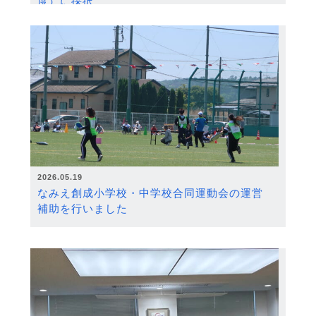
度）に採択
2026.05.19
なみえ創成小学校・中学校合同運動会の運営
補助を行いました