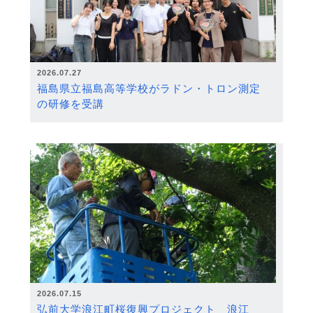
2026.07.27
福島県立福島高等学校がラドン・トロン測定
の研修を受講
2026.07.15
弘前大学浪江町桜復興プロジェクト 浪江