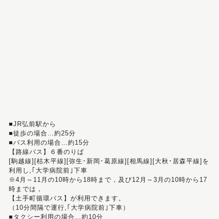
■JR弘前駅から
■徒歩の場合…約25分
■バス利用の場合…約15分
【路線バス】６番のりば
[駒越線][枯木平線][弥生･新岡･葛原線][相馬線][大秋･居森平線]を
利用し,｢大学病院前｣下車
※4月～11月の10時から18時まで，及び12月～3月の10時から17
時までは，
【土手町循環バス】が利用できます。
（10分間隔で運行,｢大学病院前｣下車）
■タクシー利用の場合…約10分