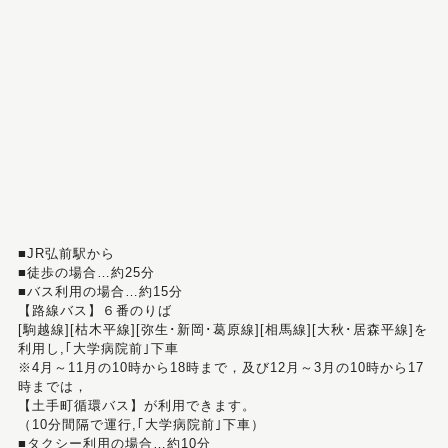
■JR弘前駅から
■徒歩の場合…約25分
■バス利用の場合…約15分
【路線バス】６番のりば
[駒越線][枯木平線][弥生･新岡･葛原線][相馬線][大秋･居森平線]を
利用し,｢大学病院前｣下車
※4月～11月の10時から18時まで，及び12月～3月の10時から17
時までは，
【土手町循環バス】が利用できます。
（10分間隔で運行,｢大学病院前｣下車）
■タクシー利用の場合…約10分