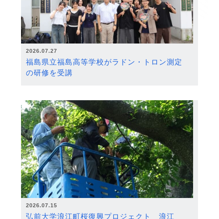
2026.07.27
福島県立福島高等学校がラドン・トロン測定
の研修を受講
2026.07.15
弘前大学浪江町桜復興プロジェクト 浪江