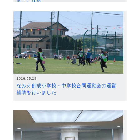
度）に採択
2026.05.19
なみえ創成小学校・中学校合同運動会の運営
補助を行いました