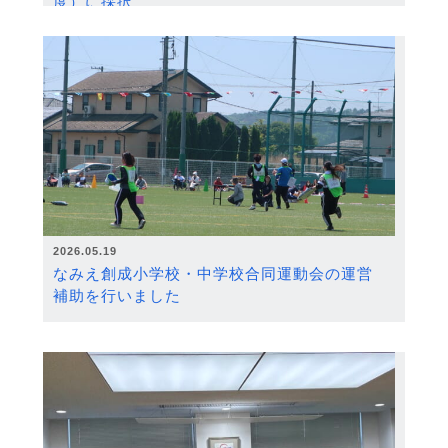
度）に採択
2026.05.19
なみえ創成小学校・中学校合同運動会の運営
補助を行いました