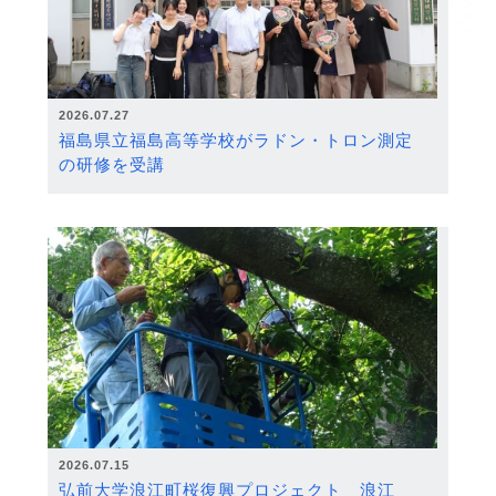
2026.07.27
福島県立福島高等学校がラドン・トロン測定
の研修を受講
2026.07.15
弘前大学浪江町桜復興プロジェクト 浪江