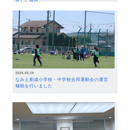
度）に採択
2026.05.19
なみえ創成小学校・中学校合同運動会の運営
補助を行いました