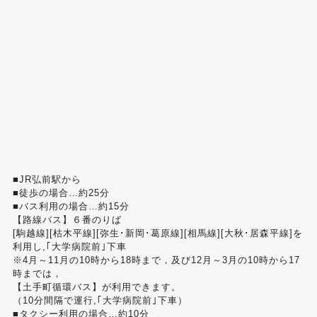
■JR弘前駅から
■徒歩の場合…約25分
■バス利用の場合…約15分
【路線バス】６番のりば
[駒越線][枯木平線][弥生･新岡･葛原線][相馬線][大秋･居森平線]を
利用し,｢大学病院前｣下車
※4月～11月の10時から18時まで，及び12月～3月の10時から17
時までは，
【土手町循環バス】が利用できます。
（10分間隔で運行,｢大学病院前｣下車）
■タクシー利用の場合…約10分