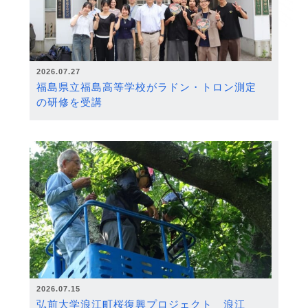
2026.07.27
福島県立福島高等学校がラドン・トロン測定
の研修を受講
2026.07.15
弘前大学浪江町桜復興プロジェクト 浪江