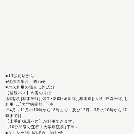
■JR弘前駅から
■徒歩の場合…約25分
■バス利用の場合…約15分
【路線バス】６番のりば
[駒越線][枯木平線][弥生･新岡･葛原線][相馬線][大秋･居森平線]を
利用し,｢大学病院前｣下車
※4月～11月の10時から18時まで，及び12月～3月の10時から17
時までは，
【土手町循環バス】が利用できます。
（10分間隔で運行,｢大学病院前｣下車）
■タクシー利用の場合…約10分