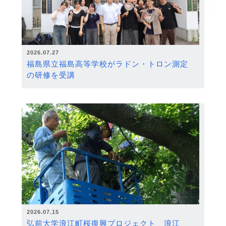
2026.07.27
福島県立福島高等学校がラドン・トロン測定
の研修を受講
2026.07.15
弘前大学浪江町桜復興プロジェクト 浪江