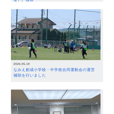
度）に採択
2026.05.19
なみえ創成小学校・中学校合同運動会の運営
補助を行いました