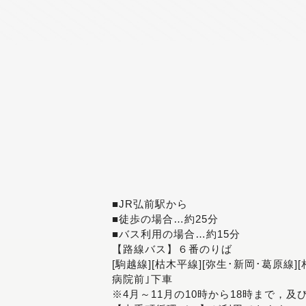
■JR弘前駅から
■徒歩の場合…約25分
■バス利用の場合…約15分
【路線バス】６番のりば
[駒越線][枯木平線][弥生･新岡･葛原線]
病院前｣下車
※4月～11月の10時から18時まで，及