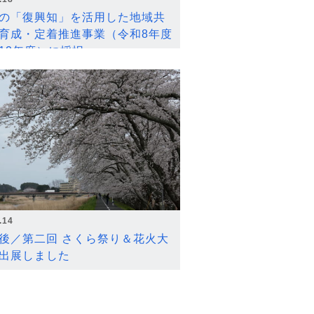
の「復興知」を活用した地域共
育成・定着推進事業（令和8年度
12年度）に採択
.14
後／第二回 さくら祭り＆花火大
出展しました