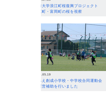
弘前大学浪江町桜復興プロジェクト
浪江町・富岡町の桜を視察
2026.05.19
なみえ創成小学校・中学校合同運動会
の運営補助を行いました