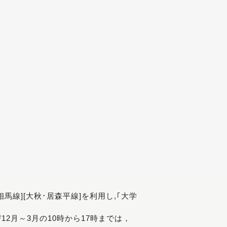
[相馬線][大秋･居森平線]を利用し,｢大学
び12月～3月の10時から17時までは，