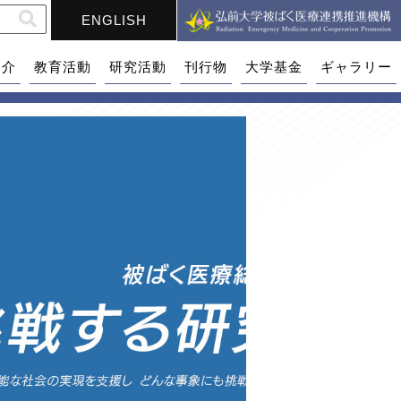
ENGLISH
紹介
教育活動
研究活動
刊行物
大学基金
ギャラリー