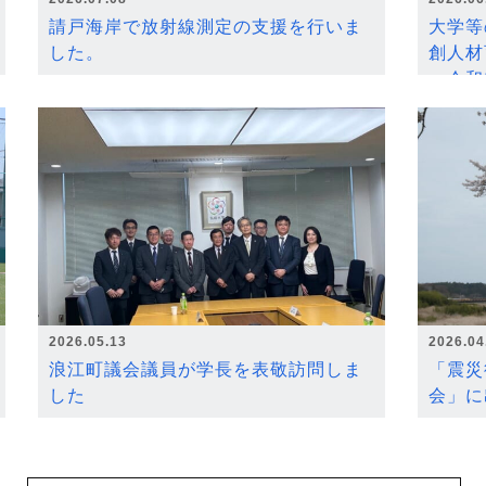
請戸海岸で放射線測定の支援を行いま
大学等
した。
創人材
～令和
2026.05.13
2026.04
浪江町議会議員が学長を表敬訪問しま
「震災
した
会」に