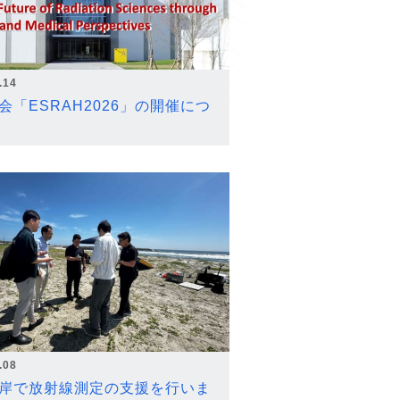
.14
会「ESRAH2026」の開催につ
.08
岸で放射線測定の支援を行いま