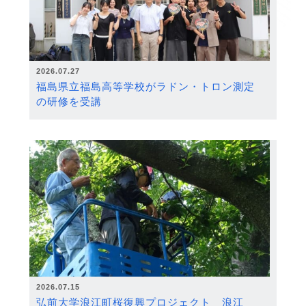
2026.07.27
福島県立福島高等学校がラドン・トロン測定
の研修を受講
2026.07.15
弘前大学浪江町桜復興プロジェクト 浪江