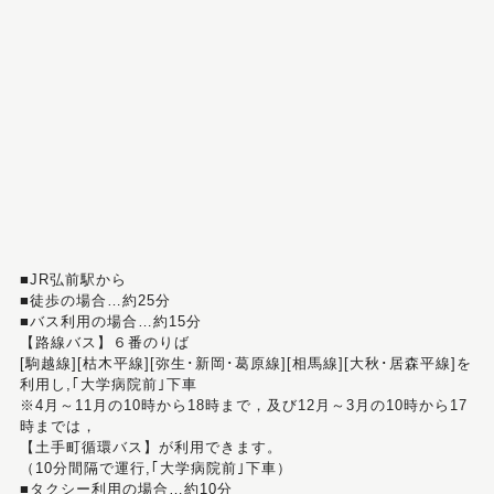
■JR弘前駅から
■徒歩の場合…約25分
■バス利用の場合…約15分
【路線バス】６番のりば
[駒越線][枯木平線][弥生･新岡･葛原線][相馬線][大秋･居森平線]を
利用し,｢大学病院前｣下車
※4月～11月の10時から18時まで，及び12月～3月の10時から17
時までは，
【土手町循環バス】が利用できます。
（10分間隔で運行,｢大学病院前｣下車）
■タクシー利用の場合…約10分