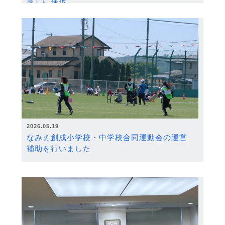
度）に採択
2026.05.19
なみえ創成小学校・中学校合同運動会の運営
補助を行いました