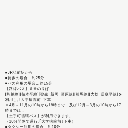
■JR弘前駅から
■徒歩の場合…約25分
■バス利用の場合…約15分
【路線バス】６番のりば
[駒越線][枯木平線][弥生･新岡･葛原線][相馬線][大秋･居森平線]を
利用し,｢大学病院前｣下車
※4月～11月の10時から18時まで，及び12月～3月の10時から17
時までは，
【土手町循環バス】が利用できます。
（10分間隔で運行,｢大学病院前｣下車）
■タクシー利用の場合…約10分