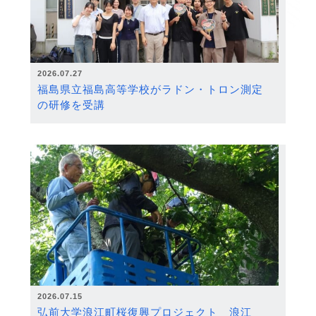
2026.07.27
福島県立福島高等学校がラドン・トロン測定
の研修を受講
2026.07.15
弘前大学浪江町桜復興プロジェクト 浪江