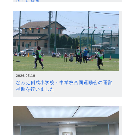
度）に採択
2026.05.19
なみえ創成小学校・中学校合同運動会の運営
補助を行いました