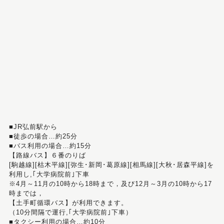
■JR弘前駅から
■徒歩の場合…約25分
■バス利用の場合…約15分
【路線バス】６番のりば
[駒越線][枯木平線][弥生･新岡･葛原線][相馬線][大秋･居森平線]を
利用し,｢大学病院前｣下車
※4月～11月の10時から18時まで，及び12月～3月の10時から17
時までは，
【土手町循環バス】が利用できます。
（10分間隔で運行,｢大学病院前｣下車）
■タクシー利用の場合…約10分