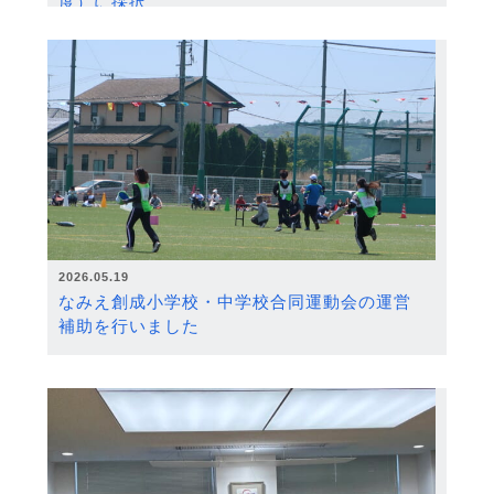
度）に採択
2026.05.19
なみえ創成小学校・中学校合同運動会の運営
補助を行いました