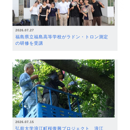
2026.07.27
福島県立福島高等学校がラドン・トロン測定
の研修を受講
2026.07.15
弘前大学浪江町桜復興プロジェクト 浪江