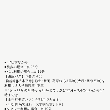
■JR弘前駅から
■徒歩の場合…約25分
■バス利用の場合…約15分
【路線バス】６番のりば
[駒越線][枯木平線][弥生･新岡･葛原線][相馬線][大秋･居森平線]を
利用し,｢大学病院前｣下車
※4月～11月の10時から18時まで，及び12月～3月の10時から17
時までは，
【土手町循環バス】が利用できます。
（10分間隔で運行,｢大学病院前｣下車）
■タクシー利用の場合…約10分