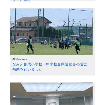
度）に採択
2026.05.19
なみえ創成小学校・中学校合同運動会の運営
補助を行いました