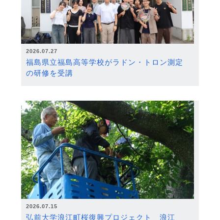
2026.07.27
福島県立福島高等学校がラドン・トロン測定
の研修を受講
2026.07.15
弘前大学浪江町桜復興プロジェクト 浪江