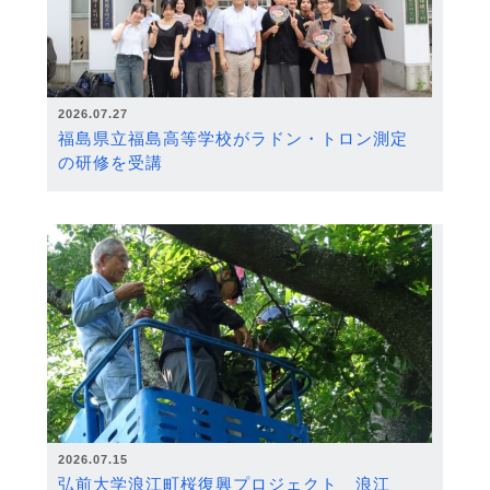
2026.07.27
福島県立福島高等学校がラドン・トロン測定
の研修を受講
2026.07.15
弘前大学浪江町桜復興プロジェクト 浪江