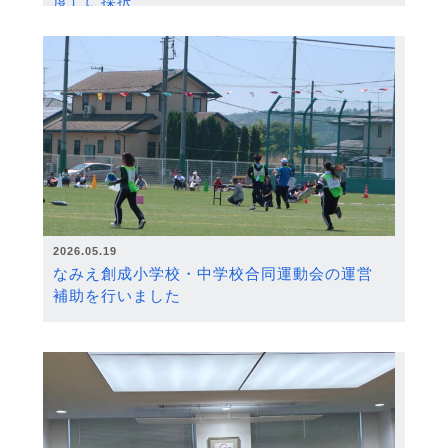
度）に採択
2026.05.19
なみえ創成小学校・中学校合同運動会の運営
補助を行いました