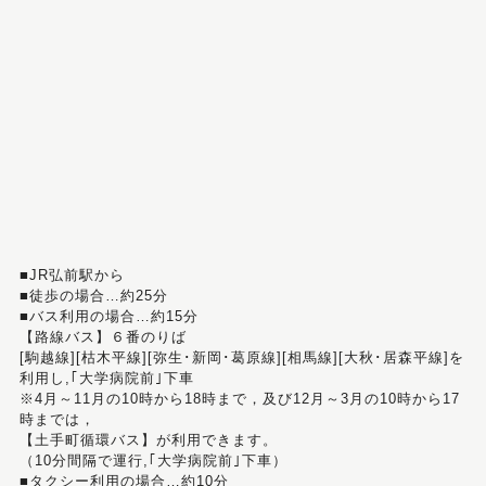
■JR弘前駅から
■徒歩の場合…約25分
■バス利用の場合…約15分
【路線バス】６番のりば
[駒越線][枯木平線][弥生･新岡･葛原線][相馬線][大秋･居森平線]を
利用し,｢大学病院前｣下車
※4月～11月の10時から18時まで，及び12月～3月の10時から17
時までは，
【土手町循環バス】が利用できます。
（10分間隔で運行,｢大学病院前｣下車）
■タクシー利用の場合…約10分