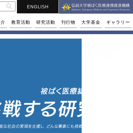
ENGLISH
紹介
教育活動
研究活動
刊行物
大学基金
ギャラリー