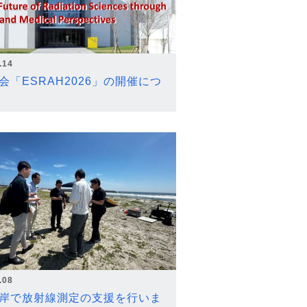
.14
会「ESRAH2026」の開催につ
.08
岸で放射線測定の支援を行いま