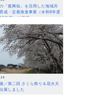
の「復興知」を活用した地域共
育成・定着推進事業（令和8年度
12年度）に採択
.14
後／第二回 さくら祭り＆花火大
出展しました