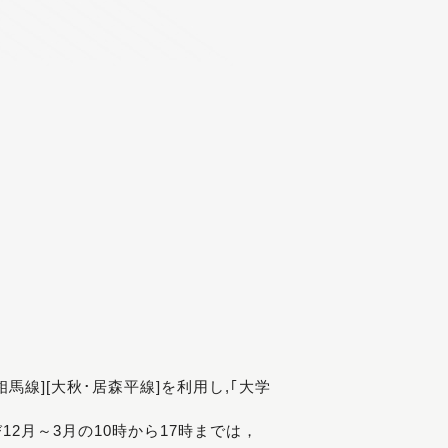
[相馬線][大秋･居森平線]を利用し,｢大学
び12月～3月の10時から17時までは，