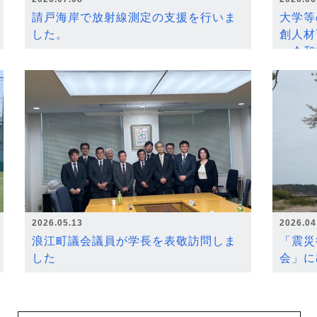
請戸海岸で放射線測定の支援を行いま
大学等
した。
創人材
～令和
2026.05.13
2026.04
浪江町議会議員が学長を表敬訪問しま
「震災
した
会」に