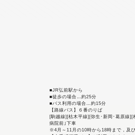
■JR弘前駅から
■徒歩の場合…約25分
■バス利用の場合…約15分
【路線バス】６番のりば
[駒越線][枯木平線][弥生･新岡･葛原線]
病院前｣下車
※4月～11月の10時から18時まで，及