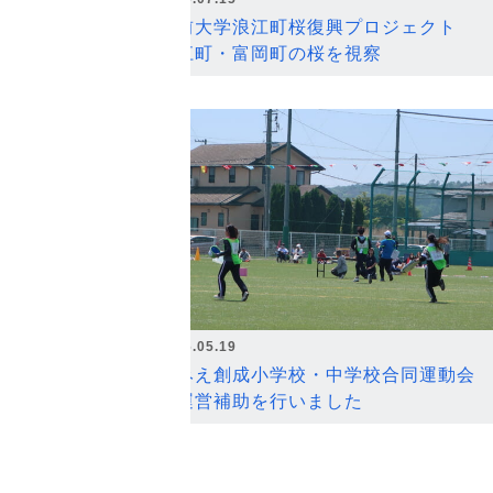
弘前大学浪江町桜復興プロジェクト
浪江町・富岡町の桜を視察
2026.05.19
なみえ創成小学校・中学校合同運動会
の運営補助を行いました