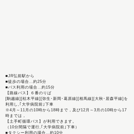
■JR弘前駅から
■徒歩の場合…約25分
■バス利用の場合…約15分
【路線バス】６番のりば
[駒越線][枯木平線][弥生･新岡･葛原線][相馬線][大秋･居森平線]を
利用し,｢大学病院前｣下車
※4月～11月の10時から18時まで，及び12月～3月の10時から17
時までは，
【土手町循環バス】が利用できます。
（10分間隔で運行,｢大学病院前｣下車）
■タクシー利用の場合…約10分