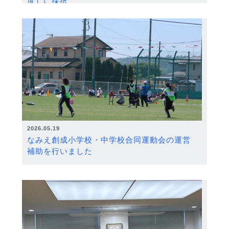
度）に採択
2026.05.19
なみえ創成小学校・中学校合同運動会の運営
補助を行いました