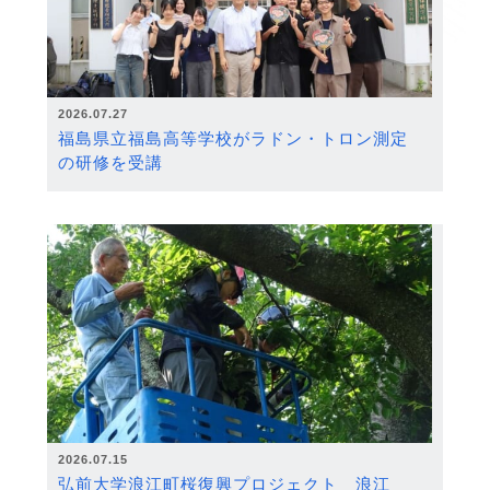
2026.07.27
福島県立福島高等学校がラドン・トロン測定
の研修を受講
2026.07.15
弘前大学浪江町桜復興プロジェクト 浪江