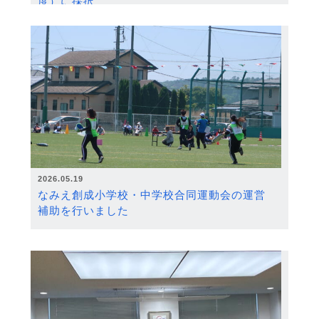
度）に採択
2026.05.19
なみえ創成小学校・中学校合同運動会の運営
補助を行いました