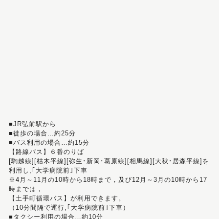
■JR弘前駅から
■徒歩の場合…約25分
■バス利用の場合…約15分
【路線バス】６番のりば
[駒越線][枯木平線][弥生･新岡･葛原線][相馬線][大秋･居森平線]を
利用し,｢大学病院前｣下車
※4月～11月の10時から18時まで，及び12月～3月の10時から17
時までは，
【土手町循環バス】が利用できます。
（10分間隔で運行,｢大学病院前｣下車）
■タクシー利用の場合…約10分