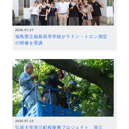
2026.07.27
福島県立福島高等学校がラドン・トロン測定
の研修を受講
2026.07.15
弘前大学浪江町桜復興プロジェクト 浪江