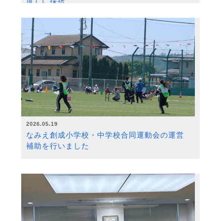
度）に採択
2026.05.19
なみえ創成小学校・中学校合同運動会の運営
補助を行いました