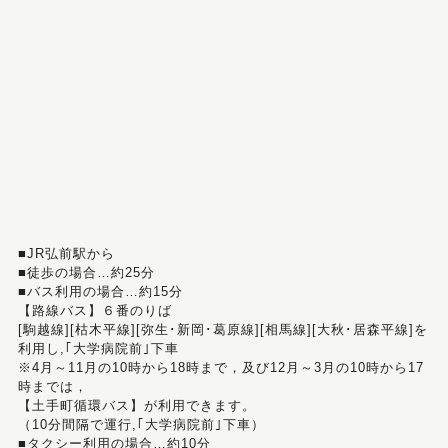
■JR弘前駅から
■徒歩の場合…約25分
■バス利用の場合…約15分
【路線バス】６番のりば
[駒越線][枯木平線][弥生･新岡･葛原線][相馬線][大秋･居森平線]を
利用し,｢大学病院前｣下車
※4月～11月の10時から18時まで，及び12月～3月の10時から17
時までは，
【土手町循環バス】が利用できます。
（10分間隔で運行,｢大学病院前｣下車）
■タクシー利用の場合…約10分