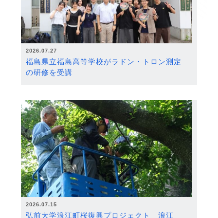
2026.07.27
福島県立福島高等学校がラドン・トロン測定
の研修を受講
2026.07.15
弘前大学浪江町桜復興プロジェクト 浪江