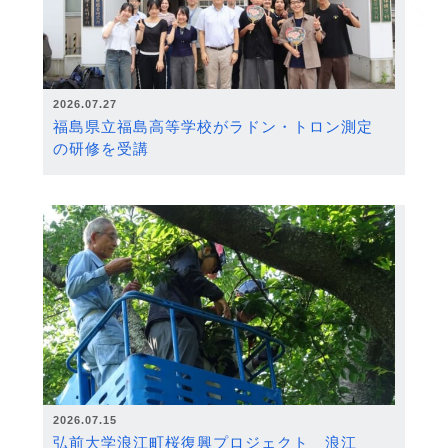
2026.07.27
福島県立福島高等学校がラドン・トロン測定
の研修を受講
2026.07.15
弘前大学浪江町桜復興プロジェクト 浪江