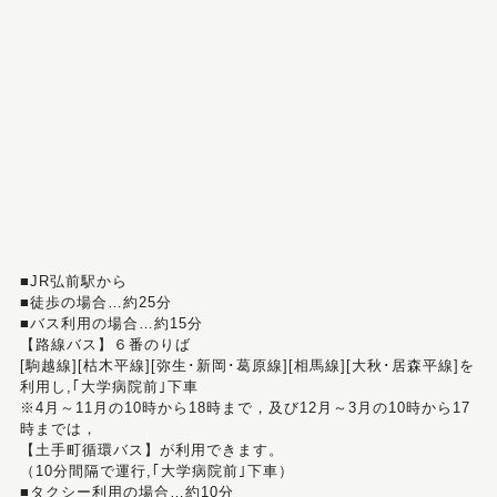
■JR弘前駅から
■徒歩の場合…約25分
■バス利用の場合…約15分
【路線バス】６番のりば
[駒越線][枯木平線][弥生･新岡･葛原線][相馬線][大秋･居森平線]を
利用し,｢大学病院前｣下車
※4月～11月の10時から18時まで，及び12月～3月の10時から17
時までは，
【土手町循環バス】が利用できます。
（10分間隔で運行,｢大学病院前｣下車）
■タクシー利用の場合…約10分