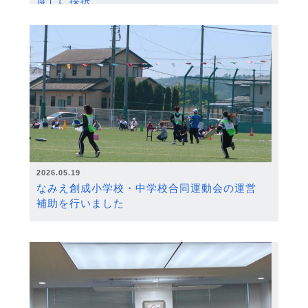
度）に採択
2026.05.19
なみえ創成小学校・中学校合同運動会の運営
補助を行いました