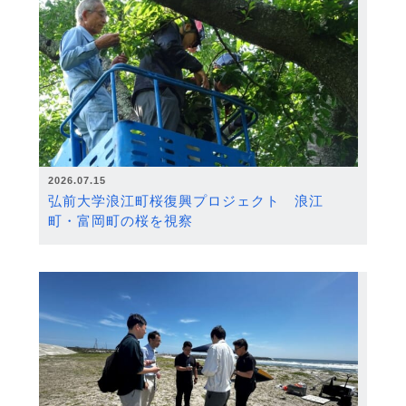
2026.07.15
弘前大学浪江町桜復興プロジェクト 浪江
町・富岡町の桜を視察