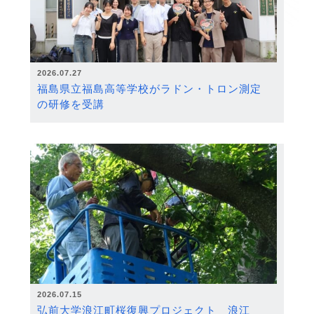
2026.07.27
福島県立福島高等学校がラドン・トロン測定
の研修を受講
2026.07.15
弘前大学浪江町桜復興プロジェクト 浪江