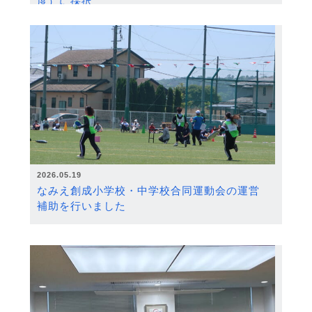
度）に採択
2026.05.19
なみえ創成小学校・中学校合同運動会の運営
補助を行いました