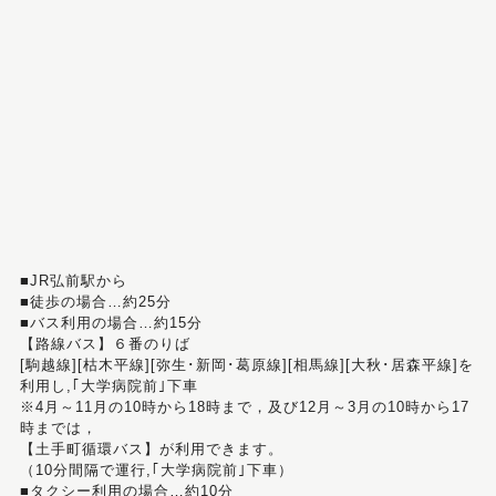
■JR弘前駅から
■徒歩の場合…約25分
■バス利用の場合…約15分
【路線バス】６番のりば
[駒越線][枯木平線][弥生･新岡･葛原線][相馬線][大秋･居森平線]を
利用し,｢大学病院前｣下車
※4月～11月の10時から18時まで，及び12月～3月の10時から17
時までは，
【土手町循環バス】が利用できます。
（10分間隔で運行,｢大学病院前｣下車）
■タクシー利用の場合…約10分