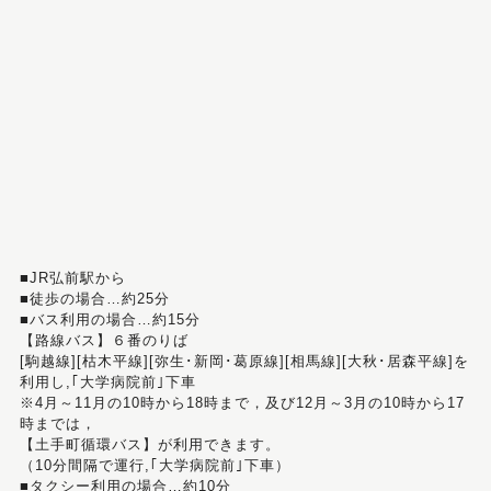
■JR弘前駅から
■徒歩の場合…約25分
■バス利用の場合…約15分
【路線バス】６番のりば
[駒越線][枯木平線][弥生･新岡･葛原線][相馬線][大秋･居森平線]を
利用し,｢大学病院前｣下車
※4月～11月の10時から18時まで，及び12月～3月の10時から17
時までは，
【土手町循環バス】が利用できます。
（10分間隔で運行,｢大学病院前｣下車）
■タクシー利用の場合…約10分