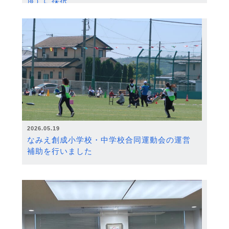
度）に採択
2026.05.19
なみえ創成小学校・中学校合同運動会の運営
補助を行いました