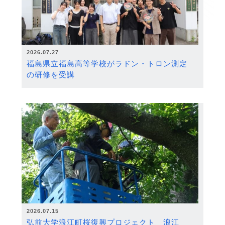
2026.07.27
福島県立福島高等学校がラドン・トロン測定
の研修を受講
2026.07.15
弘前大学浪江町桜復興プロジェクト 浪江